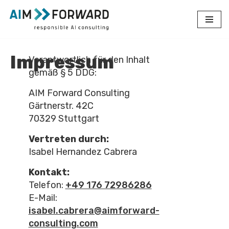
Zum
Inhalt
springen
Impressum
Verantwortlich für den Inhalt
gemäß § 5 DDG:
AIM Forward Consulting
Gärtnerstr. 42C
70329 Stuttgart
Vertreten durch:
Isabel Hernandez Cabrera
Kontakt:
Telefon:
+49 176 72986286
E-Mail:
isabel.cabrera@aimforward-
consulting.com